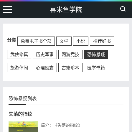
喜米鱼学院
分类
免费电子书全部
文学
小说
推荐好书
武侠修真
历史军事
网游竞技
恐怖悬疑
旅游休闲
心理励志
古籍珍本
医学书籍
恐怖悬疑列表
失落的指纹
简介：《失落的指纹》