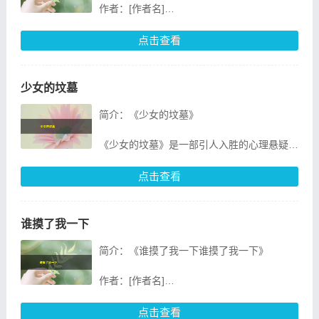
《神秘学园：堪比柯南的校园悬疑经典》是一
作者：[作者名]
部融合了悬疑、推理
出版社：[出版社名]
点击查看
出版日期：[出版日期]
少女的坟墓
页数：[页数]
简介：《少女的坟墓》
ISBN：[ISBN]
《少女的坟墓》是一部引人入胜的心理悬疑小
《淑女之家：数字暗码诡奇命案》是一部融合
说，作者以其独特的笔触，将读者带入一个充
了悬疑、推理和数
满神秘与恐怖的故事世界。本书以一个少女的
点击查看
死亡为线索，揭开了一个隐藏在平
谁摸了我一下
简介：《谁摸了我一下谁摸了我一下》
作者：[作者名]
出版社：[出版社名]
点击查看