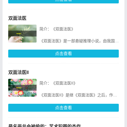
者思维的佳作。作者以独特的视角，深入浅
双面法医
简介：《双面法医》
《双面法医》是一部悬疑推理小说，由我国知
名作家李想所著。本书以法医为切入点，讲述
了一位法医在破案过程中，逐渐揭开一系列神
点击查看
秘事件的真相，最终成为了一名双面英
双面法医II
简介：《双面法医II》
《双面法医II》是继《双面法医》之后，作者
李晨光又一力作。本书延续了《双面法医》的
悬疑风格，以法医秦明的视角，讲述了一个关
点击查看
于生死、正义与邪恶的故事。
故
是名画总会被偷的：艺术犯罪的杰作