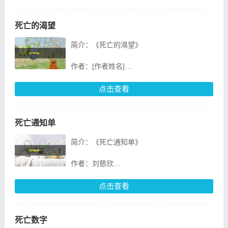
故事的主人公是一位名叫李晓阳的年
死亡的渴望
简介：《死亡的渴望》
作者：[作者姓名]
出版社：[出版社名称]
点击查看
出版日期：[出版日期]
死亡通知单
ISBN：[ISBN号]
简介：《死亡通知单》
书籍简介：
作者：刘慈欣
《死亡的渴望》是一部深入探讨人类内心深处
对死亡渴望的哲学著作。作
《死亡通知单》是中国科幻作家刘慈欣的一部
点击查看
短篇小说，收录于他的短篇小说集《赡养人
类》中。这部作品以其独特的科幻设定和深刻
的哲学思考，赢得了
死亡数字