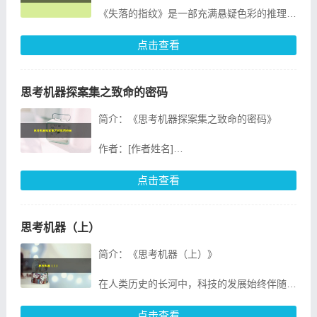
《失落的指纹》是一部充满悬疑色彩的推理小
说，作者以其独特的视角和细腻的笔触，带领
读者进入一个充满谜团的侦探世界。本书以一
点击查看
起离奇的失踪案为线索，展开了一
思考机器探案集之致命的密码
简介：《思考机器探案集之致命的密码》
作者：[作者姓名]
出版社：[出版社名称]
点击查看
出版日期：[出版日期]
书籍简介：
思考机器（上）
《思考机器探案集之致命的密码》是推理小说
简介：《思考机器（上）》
大师[作者姓名]的又一力
在人类历史的长河中，科技的发展始终伴随着
人类的思考和探索。而本书《思考机器
（上）》正是这样一部揭示科技奥秘、启迪读
点击查看