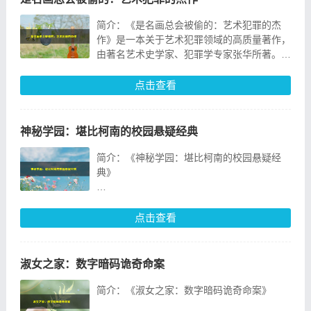
简介：《是名画总会被偷的：艺术犯罪的杰
作》是一本关于艺术犯罪领域的高质量著作，
由著名艺术史学家、犯罪学专家张华所著。本
书以独特的视角，深入剖析了世界范围内屡次
发生的名画盗窃
点击查看
神秘学园：堪比柯南的校园悬疑经典
简介：《神秘学园：堪比柯南的校园悬疑经
典》
作者：[匿名]
点击查看
出版社：[出版社名称]
出版日期：[出版日期]
淑女之家：数字暗码诡奇命案
字数：约60000字
简介：《淑女之家：数字暗码诡奇命案》