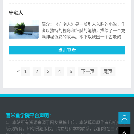
守宅人
简介：《守宅人》是一部引人入胜的小说，作
者以独特的视角和细腻的笔触，描绘了一个充
满神秘色彩的故事。本书以我国一个古老的村
落为背景，讲述了一位守宅人守护家园、传承
家训的感人故
点击查看
<
1
2
3
4
5
下一页
尾页
喜米鱼学院平台声明：
1、本站所有资源来源于网友投稿上传，本站尊重原作者和机构的
版权所有。如有侵犯版权，请立刻和本站联系，我们将在三个工作