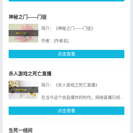
出版日期：[出版日期]
神秘之门——门徒
页数：[页数]
简介：《神秘之门——门徒》
ISBN：[ISBN]
作者：[作者名]
《谁摸了我一下谁摸了我一下》是一部引人入
出版社：[出版社名]
胜的悬疑小说，由
出版日期：[出版日期]
点击查看
ISBN：[ISBN号码]
《神秘之门——门徒》是一部融合了悬疑、奇
杀人游戏之死亡直播
幻和哲学元素的惊悚小说，由知名作家[
简介：《杀人游戏之死亡直播》
在当今这个信息爆炸的时代，网络直播已经成
为一种全新的社交方式。而在这其中，《杀人
游戏之死亡直播》这本书以独特的视角，将现
点击查看
实生活中的杀人游戏与网
生死一线间