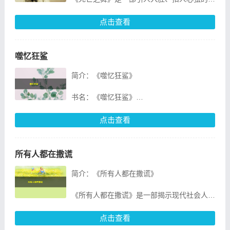
索，讲
疑小说，由著名作家李明撰写。该书以独特的
视角，讲述了主人公在探寻真相的过程中，一
点击查看
步步揭开了一个隐藏在暗处的惊天秘
噬忆狂鲨
简介：《噬忆狂鲨》
书名：《噬忆狂鲨》
作者：[作者姓名]
点击查看
出版日期：[出版日期]
所有人都在撒谎
出版社：[出版社名称]
简介：《所有人都在撒谎》
ISBN：[ISBN号码]
《所有人都在撒谎》是一部揭示现代社会人际
《噬忆狂鲨》是一部充满悬念和想象力的科幻
关系的真实面貌的书籍。作者以独特的视角和
小说，由著名作家[
犀利的笔触，剖析了人们在日常生活中的谎言
点击查看
现象，让我们看到了人性的