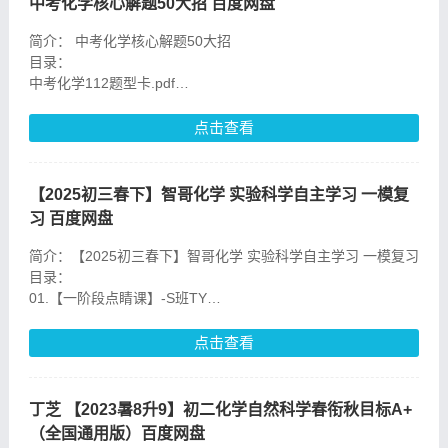
中考化学核心解题50大招 百度网盘
简介： 中考化学核心解题50大招
目录：
中考化学112题型卡.pdf
中考化学112题型训练.pdf
中考化学112题型训练答案.pdf
点击查看
中考化学66个必考题型.pdf
中考化学基础速查手册.pdf
中
【2025初三春下】智哥化学 实验科学自主学习 一模复
习 百度网盘
简介：【2025初三春下】智哥化学 实验科学自主学习 一模复习
目录：
01.【一阶段点睛课】-S班TY
02.【通关宝典】三大护法图鉴
03.【易错题专项】春S班TY-12
点击查看
04.【通关宝典】三大护
丁芝 【2023暑8升9】初二化学自然科学春衔秋目标A+
（全国通用版）百度网盘