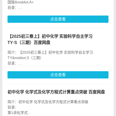
国版&middot;A+
目录：
1.期末押题课
10.中考重点强化——溶液核心知识点聚焦
点击查看
11.【真题易错】溶液核心知识点
【2025初三春上】初中化学 实验科学自主学习
TY·S（三期）百度网盘
简介：【2025初三春上】初中化学 实验科学自主学习
TY&middot;S（三期）
目录：
01.一杯红糖水
02.【易错题专项】春S班TY-1
点击查看
03.浓度PK赛
04.【易错题专项】春S班TY-2
05.柠檬的味道
初中化学 化学式及化学方程式计算重点突破 百度网盘
06.
简介：初中化学 化学式及化学方程式计算重点突破
目录：
第1讲化学式