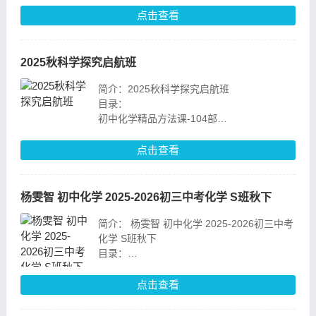
10.干冰不是冰
点击查看
11.【真题易错】干冰不是冰
12.让我们燃起来
13.【真题易错
2025秋科学探究启航班
简介：2025秋科学探究启航班
目录：
初中化学精品方法课-104部
课堂资料
001_未来世界.mp4
点击查看
002_生物及其特征地球和地球仪.mp4
003_电子争夺战.mp4
004_生物与环境地球的运动上.mp4
杨雯智 初中化学 2025-2026初三中考化学 S班秋下
简介： 杨雯智 初中化学 2025-2026初三中考
化学 S班秋下
目录：
01.物质组成及相关计算_ev.mp4
02.【易错题专项】秋S班TY-13.mp4
点击查看
03.质量守恒定律及其应用_ev.mp4
04.【易错题