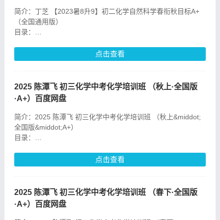
简介：丁芝 【2023暑8升9】初二化学自然科学春衔秋目标A+
（全国通用版）
目录：
第10讲原子的结构_.mkv
第11讲元素与元素周期表_.mkv
点击查看
第12讲春衔秋综合复习_.mkv
第1讲化学初识.mp4
2025 陈潭飞 初三化学中考化学培训班 （秋上·全国版
·A+）百度网盘
简介：2025 陈潭飞 初三化学中考化学培训班 （秋上&middot;
全国版&middot;A+）
目录：
1.物质的变化
10.自然界的水
点击查看
11.初三化学导学（全国A+）
2.走进化学实验室
3.空气
2025 陈潭飞 初三化学中考化学培训班 （春下·全国版
4.氧气
·A+）百度网盘
5.氧气的制