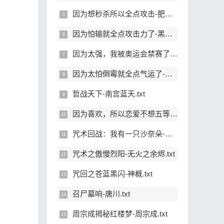
因为想秒杀所以全点攻击-肥龙果酱.txt
因为怕输就全点攻击力了-黑猫假面.txt
因为太强，我被奥运会禁赛了-八色猫.txt
因为太怕倒霉就全点气运了-亿点玄机.txt
哲战天下-南宫蓝天.txt
因为喜欢，所以恋爱不想五等分-咬一口苹果核.txt
咒术回战：我有一只沙奈朵-第三魔法使.txt
咒术之傲慢烈阳-无火之余烬.txt
咒回之苍蓝黑闪-神概.txt
召尸墓响-唐川.txt
周宗成揭秘红楼梦-周宗成.txt