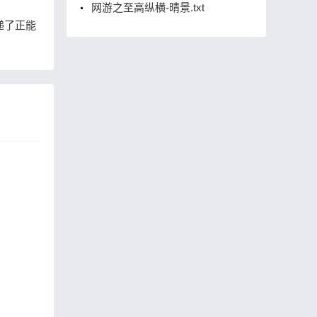
网游之至高纵横-晴景.txt
递了正能