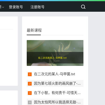
研
登录账号
注册账号
最新课程
在二次元的某人-马甲菌.txt
因为第七班火影的画风崩了-佛系小道.txt
在下小智，有何贵干-可惜天下.txt
因为太怕死所以我选择无敌-疯狂的飞刀.txt