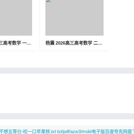
张磊 2026高三高考数学 一轮暑假班
杨震 2026高三高考数学 二轮S春季班
等分-咬一口苹果核.txt txt/pdf/azw3/mobi电子版百度夸克网