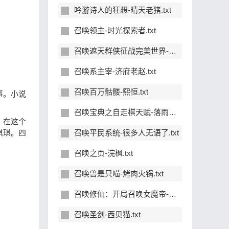
吟游诗人的狂想-晴天老猪.txt
召唤领主-时光探索者.txt
召唤遮天群侠征战完美世界-风霜叠影.txt
召唤系主宰-济府老赵.txt
召唤百万骷髅-熙恒.txt
事。小说
召唤宝典之自走棋天赋-落雨寒月.txt
。在这个
琪琪。四
召唤平民系统-很多人无语了.txt
召唤之页-浣枫.txt
召唤兽是只喵-烤肉火锅.txt
召唤修仙：开局召唤女魔帝-小破车呜呜呜.txt
召唤圣剑-西贝猫.txt