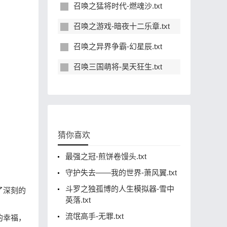
召唤之猛将时代-燃魂沙.txt
召唤之游戏-暗夜十二乐章.txt
召唤之异界争霸-幻星辰.txt
召唤三国萌将-昊天狂生.txt
猜你喜欢
最强之冠-煎饼卷馒头.txt
守护失去——我的世界-萧风翼.txt
斗罗之独孤博的人生模拟器-雪中
了深刻的
英落.txt
流氓高手-无罪.txt
的幸福，