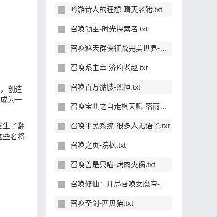
吟游诗人的狂想-晴天老猪.txt
召唤领主-时光探索者.txt
召唤遮天群侠征战完美世界-风霜叠影.txt
召唤系主宰-济府老赵.txt
召唤百万骷髅-熙恒.txt
织，创造
终成为一
召唤宝典之自走棋天赋-落雨寒月.txt
发生了翻
召唤平民系统-很多人无语了.txt
这些名将
召唤之页-浣枫.txt
召唤兽是只喵-烤肉火锅.txt
召唤修仙：开局召唤女魔帝-小破车呜呜呜.txt
召唤圣剑-西贝猫.txt