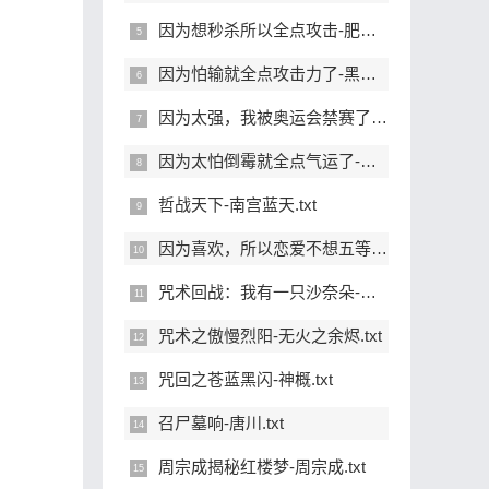
因为想秒杀所以全点攻击-肥龙果酱.txt
因为怕输就全点攻击力了-黑猫假面.txt
因为太强，我被奥运会禁赛了-八色猫.txt
因为太怕倒霉就全点气运了-亿点玄机.txt
哲战天下-南宫蓝天.txt
因为喜欢，所以恋爱不想五等分-咬一口苹果核.txt
咒术回战：我有一只沙奈朵-第三魔法使.txt
咒术之傲慢烈阳-无火之余烬.txt
咒回之苍蓝黑闪-神概.txt
召尸墓响-唐川.txt
周宗成揭秘红楼梦-周宗成.txt