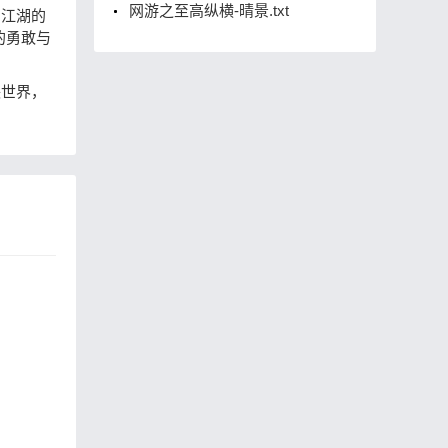
网游之至高纵横-晴景.txt
了江湖的
的勇敢与
侠世界，