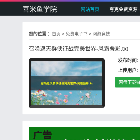
喜米鱼学院
网站首页
夸克免费资源
您的位置 ：
首页
>
免费电子书
>
网游竞技
召唤遮天群侠征战完美世界-风霜叠影.txt
发布时间
：
上传用户
网盘下载