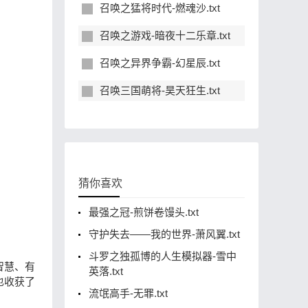
召唤之猛将时代-燃魂沙.txt
召唤之游戏-暗夜十二乐章.txt
召唤之异界争霸-幻星辰.txt
召唤三国萌将-昊天狂生.txt
猜你喜欢
最强之冠-煎饼卷馒头.txt
守护失去——我的世界-萧风翼.txt
斗罗之独孤博的人生模拟器-雪中
智慧、有
英落.txt
也收获了
流氓高手-无罪.txt