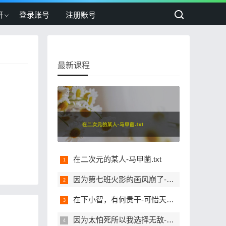
研
登录账号
注册账号
最新课程
在二次元的某人-马甲菌.txt
因为第七班火影的画风崩了-佛系小道.txt
在下小智，有何贵干-可惜天下.txt
因为太怕死所以我选择无敌-疯狂的飞刀.txt