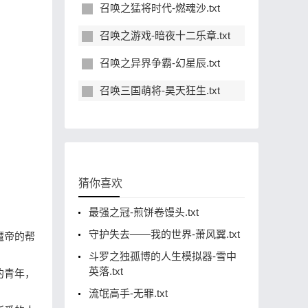
召唤之猛将时代-燃魂沙.txt
召唤之游戏-暗夜十二乐章.txt
召唤之异界争霸-幻星辰.txt
召唤三国萌将-昊天狂生.txt
猜你喜欢
最强之冠-煎饼卷馒头.txt
守护失去——我的世界-萧风翼.txt
魔帝的帮
斗罗之独孤博的人生模拟器-雪中
英落.txt
的青年，
流氓高手-无罪.txt