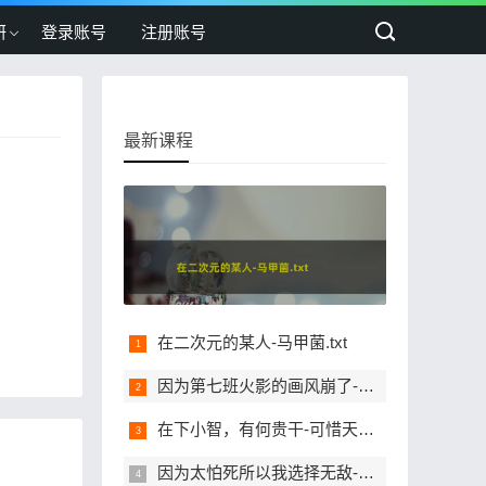
研
登录账号
注册账号
最新课程
在二次元的某人-马甲菌.txt
因为第七班火影的画风崩了-佛系小道.txt
在下小智，有何贵干-可惜天下.txt
因为太怕死所以我选择无敌-疯狂的飞刀.txt