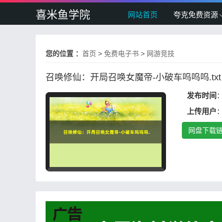
喜米鱼学院
网站首页
夸克免费资源
您的位置 ：
首页
>
免费电子书
>
网游竞技
召唤修仙：开局召唤女魔帝-小破车呜呜呜.txt
发布时间
：
上传用户
网盘下载