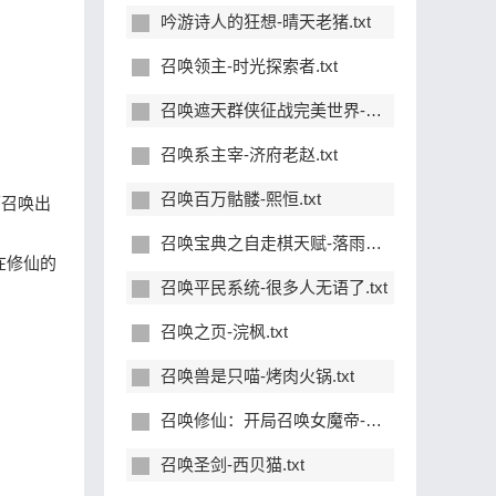
吟游诗人的狂想-晴天老猪.txt
召唤领主-时光探索者.txt
召唤遮天群侠征战完美世界-风霜叠影.txt
召唤系主宰-济府老赵.txt
召唤百万骷髅-熙恒.txt
下召唤出
召唤宝典之自走棋天赋-落雨寒月.txt
在修仙的
召唤平民系统-很多人无语了.txt
召唤之页-浣枫.txt
召唤兽是只喵-烤肉火锅.txt
召唤修仙：开局召唤女魔帝-小破车呜呜呜.txt
召唤圣剑-西贝猫.txt