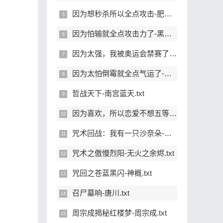
因为想秒杀所以全点攻击-肥龙果酱.txt
因为怕输就全点攻击力了-黑猫假面.txt
因为太强，我被奥运会禁赛了-八色猫.txt
因为太怕倒霉就全点气运了-亿点玄机.txt
哲战天下-南宫蓝天.txt
因为喜欢，所以恋爱不想五等分-咬一口苹果核.txt
咒术回战：我有一只沙奈朵-第三魔法使.txt
咒术之傲慢烈阳-无火之余烬.txt
咒回之苍蓝黑闪-神概.txt
召尸墓响-唐川.txt
周宗成揭秘红楼梦-周宗成.txt